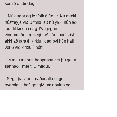
komið undir dag. 
   Nú dagar og fer fólk á fætur. Þá mælti 
húsfreyja við Úlfhildi að nú yrði  hún að 
fara til kirkju í dag. Þá gegnir 
vinnumaður og segir að hún  þurfi víst 
ekki að fara til kirkju í dag því hún hafi 
verið við kirkju í  nótt. 
  "Mæltu manna heppnastur ef þú getur 
sannað," mælti Úlfhildur. 
  Segir þá vinnumaður alla sögu 
hvernig til hafi gengið um nóttina og  
sýnir gullhringinn til merkis. Nú verður 
Úlfhildur glöð mjög og segir  frá hvernig 
á standi fyrir sér. 
  Hún kveðst vera kóngsdrottning úr 