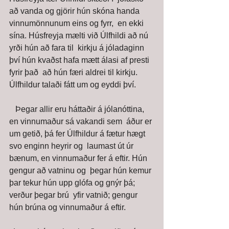
að vanda og gjörir hún skóna handa 
vinnumönnunum eins og fyrr,  en ekki 
sína. Húsfreyja mælti við Úlfhildi að nú 
yrði hún að fara til  kirkju á jóladaginn 
því hún kvaðst hafa mætt álasi af presti 
fyrir það  að hún færi aldrei til kirkju. 
Úlfhildur talaði fátt um og eyddi því. 
   Þegar allir eru háttaðir á jólanóttina, 
en vinnumaður sá vakandi sem  áður er 
um getið, þá fer Úlfhildur á fætur hægt 
svo enginn heyrir og  laumast út úr 
bænum, en vinnumaður fer á eftir. Hún 
gengur að vatninu og  þegar hún kemur 
þar tekur hún upp glófa og gnýr þá; 
verður þegar brú  yfir vatnið; gengur 
hún brúna og vinnumaður á eftir. 