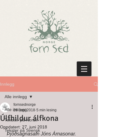
Innlegg
Alle innlegg
fornsednorge
Alle innlegg
26. juni 2018
5 min lesing
Úlfhildur álfkona
Tekster på Norsk
Oppdatert:
27. juni 2018
Tekster på Svensk
Þjóðsagnasafn Jóns Árnasonar.