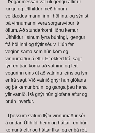
  Þegar messan var úti gengu allir úr 
kirkju og Úlfhildur með hinum  
velklædda manni inn í höllina, og sýnist 
þá vinnumanni vera sorgarsvipur  á 
öllum. Að stundarkorni liðnu kemur 
Úlfhildur í sínum fyrra búningi,  gengur 
frá höllinni og flýtir sér. v  Hún fer 
veginn sama sem hún kom og 
vinnumaður á eftir. Er ekkert frá  sagt 
fyrr en þau koma að vatninu og leit 
vegurinn eins út að vatninu  eins og fyrr 
er frá sagt. Við vatnið gnýr hún glófana 
og þá kemur brúin  og ganga þau hana 
yfir vatnið. Þá gnýr hún glófana aftur og 
brúin  hverfur. 
  Í þessum svifum flýtir vinnumaður sér 
á undan Úlfhildi heim og háttar,  en hún 
kemur á eftir og háttar líka, og er þá rétt 