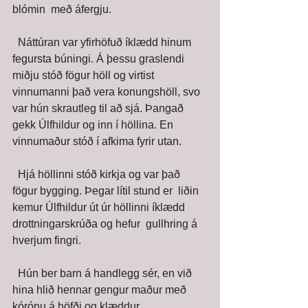
blómin  með áfergju. 
  Náttúran var yfirhöfuð íklædd hinum 
fegursta búningi. Á þessu graslendi  
miðju stóð fögur höll og virtist 
vinnumanni það vera konungshöll, svo  
var hún skrautleg til að sjá. Þangað 
gekk Úlfhildur og inn í höllina. En  
vinnumaður stóð í afkima fyrir utan. 
  Hjá höllinni stóð kirkja og var það 
fögur bygging. Þegar lítil stund er  liðin 
kemur Úlfhildur út úr höllinni íklædd 
drottningarskrúða og hefur  gullhring á 
hverjum fingri. 
  Hún ber barn á handlegg sér, en við 
hina hlið hennar gengur maður með  
kórónu á höfði og klæddur 