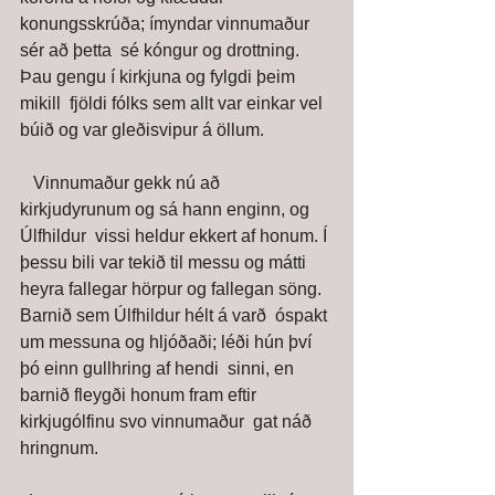
konungsskrúða; ímyndar vinnumaður 
sér að þetta  sé kóngur og drottning. 
Þau gengu í kirkjuna og fylgdi þeim 
mikill  fjöldi fólks sem allt var einkar vel 
búið og var gleðisvipur á öllum. 
   Vinnumaður gekk nú að 
kirkjudyrunum og sá hann enginn, og 
Úlfhildur  vissi heldur ekkert af honum. Í 
þessu bili var tekið til messu og mátti  
heyra fallegar hörpur og fallegan söng. 
Barnið sem Úlfhildur hélt á varð  óspakt 
um messuna og hljóðaði; léði hún því 
þó einn gullhring af hendi  sinni, en 
barnið fleygði honum fram eftir 
kirkjugólfinu svo vinnumaður  gat náð 
hringnum. 