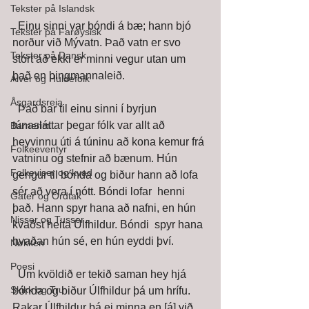
Tekster på Islandsk
  Einu sinni var bóndi á bæ; hann bjó 
Tekster på Farøysisk
norður við Mývatn. Það vatn er svo  
Tekster på Dansk
stórt að ekki er minni vegur utan um 
það en þingmannaleið.
Alver og Huldefolk
Åsgardsreia
  Það bar til einu sinni í byrjun 
túnasláttar þegar fólk var allt að  
Barnerim
heyvinnu úti á túninu að kona kemur frá 
Folkeeventyr
vatninu og stefnir að bænum. Hún  
Folkeviser og kvad
gengur til bónda og biður hann að lofa 
sér að vera í nótt. Bóndi lofar  henni 
Gater og Ordtak
það. Hann spyr hana að nafni, en hún 
Nisser og Tusser
kvaðst heita Úlfhildur. Bóndi  spyr hana 
hvaðan hún sé, en hún eyddi því. 
Nøkken
Poesi
  Um kvöldið er tekið saman hey hjá 
Skikk og Tru
bónda og biður Úlfhildur þá um hrífu.  
Rakar Úlfhildur þá ei minna en [á] við 