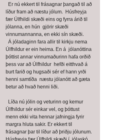
  Er nú ekkert til frásagnar þangað til að 
líður fram að næstu jólum.  Húsfreyja 
fær Úlfhildi skæði eins og fyrra árið til 
jólanna, en hún  gjörir skæði 
vinnumannanna, en ekki sín skæði. 
  Á jóladaginn fara allir til kirkju nema 
Úlfhildur er ein heima. En á  jólanóttina 
þóttist annar vinnumaðurinn hafa orðið 
þess var að Úlfhildur  hefði eitthvað á 
burt farið og hugsaði sér ef hann yrði 
henni samtíða  næstu jólanótt að gæta 
betur að hvað henni liði. 
  Líða nú jólin og veturinn og kemur 
Úlfhildur sér einkar vel, og þóttust  
menn ekki vita hennar jafningja fyrir 
margra hluta sakir. Er ekkert til  
frásagnar þar til líður að þriðju jólunum. 
Húsfreyja fær Úlfhildi skæði í  jólaskó 