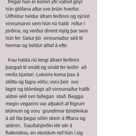
  Þegar hún er komin yfir vatnið gnýr 
hún glófana aftur svo brúin hverfur.  
Úlfhildur heldur áfram ferðinni og sýnist 
vinnumanni sem hún nú haldi  niður í 
jörðina, og verður dimmt mjög þar sem 
hún fer. Getur þó  vinnumaður séð til 
hennar og heldur alltaf á eftir. 
  Þau halda nú lengi áfram ferðinni 
þangað til smátt og smátt fer leiðin  að 
verða bjartari. Loksins koma þau á 
slétta og fagra völlu; voru þeir  svo 
fagrir og blómlegir að vinnumaður hafði 
aldrei séð svo fallegan  stað. Beggja 
megin vegarins var alþakið af fögrum 
blómum og voru  grundirnar ljósbleikar 
á að líta þegar sólin skein á fíflana og 
aldinin.  Sauðahjörðin lék sér á 
flatlendinu, en stundum reif hún í sig 