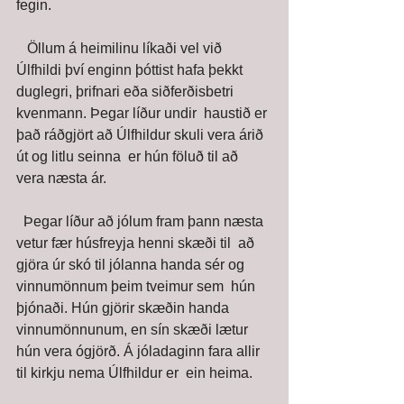
fegin. 
   Öllum á heimilinu líkaði vel við 
Úlfhildi því enginn þóttist hafa þekkt  
duglegri, þrifnari eða siðferðisbetri 
kvenmann. Þegar líður undir  haustið er 
það ráðgjört að Úlfhildur skuli vera árið 
út og litlu seinna  er hún föluð til að 
vera næsta ár. 
  Þegar líður að jólum fram þann næsta 
vetur fær húsfreyja henni skæði til  að 
gjöra úr skó til jólanna handa sér og 
vinnumönnum þeim tveimur sem  hún 
þjónaði. Hún gjörir skæðin handa 
vinnumönnunum, en sín skæði lætur  
hún vera ógjörð. Á jóladaginn fara allir 
til kirkju nema Úlfhildur er  ein heima. 