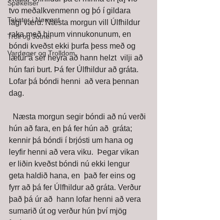
Spøkelser
tvo meðalkvenmenn og þó í gildara  
Tekster i Nørrønt
lagi væru. Næsta morgun vill Úlfhildur 
raka með hinum vinnukonunum, en  
Troll og Jotner
bóndi kveðst ekki þurfa þess með og 
Vardøger og Trolldom
lætur á sér heyra að hann helzt  vilji að 
hún fari burt. Þá fer Úlfhildur að gráta. 
Lofar þá bóndi henni  að vera þennan 
dag. 
  Næsta morgun segir bóndi að nú verði 
hún að fara, en þá fer hún að  gráta; 
kennir þá bóndi í brjósti um hana og 
leyfir henni að vera viku.  Þegar vikan 
er liðin kveðst bóndi nú ekki lengur 
geta haldið hana, en  það fer eins og 
fyrr að þá fer Úlfhildur að gráta. Verður 
það þá úr að  hann lofar henni að vera 
sumarið út og verður hún því mjög 