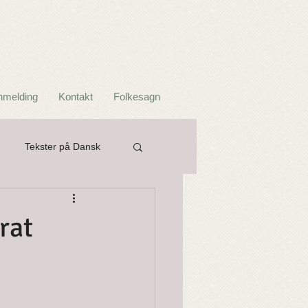
nmelding
Kontakt
Folkesagn
Tekster på Dansk
er og Ordtak
rat
Troll og Jotner