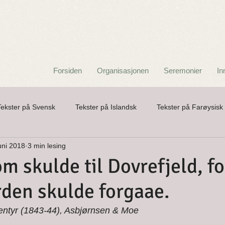
Forsiden
Organisasjonen
Seremonier
In
Tekster på Svensk
Tekster på Islandsk
Tekster på Farøysisk
uni 2018
3 min lesing
a
Barnerim
Folkeeventyr
Folkeviser og kvad
Gat
m skulde til Dovrefjeld, fo
rden skulde forgaae.
Poesi
Skikk og Tru
Spøkelser
Tekster i Nørrønt
entyr (1843-44), Asbjørnsen & Moe 