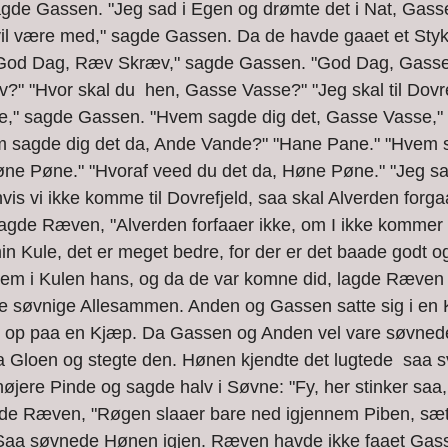
gde Gassen. "Jeg sad i Egen og drømte det i Nat, Gass
il være med," sagde Gassen. Da de havde gaaet et Stykk
God Dag, Ræv Skræv," sagde Gassen. "God Dag, Gasse
 "Hvor skal du  hen, Gasse Vasse?" "Jeg skal til Dovref
ae," sagde Gassen. "Hvem sagde dig det, Gasse Vasse,
 sagde dig det da, Ande Vande?" "Hane Pane." "Hvem s
ne Pøne." "Hvoraf veed du det da, Høne Pøne." "Jeg sa
hvis vi ikke komme til Dovrefjeld, saa skal Alverden forg
agde Ræven, "Alverden forfaaer ikke, om I ikke kommer 
in Kule, det er meget bedre, for der er det baade godt og
em i Kulen hans, og da de var komne did, lagde Ræven 
e søvnige Allesammen. Anden og Gassen satte sig i en 
 op paa en Kjæp. Da Gassen og Anden vel vare søvned
 Gloen og stegte den. Hønen kjendte det lugtede  saa s
jere Pinde og sagde halv i Søvne: "Fy, her stinker saa, 
de Ræven, "Røgen slaaer bare ned igjennem Piben, sæt d
Saa søvnede Hønen igjen. Ræven havde ikke faaet Gassen