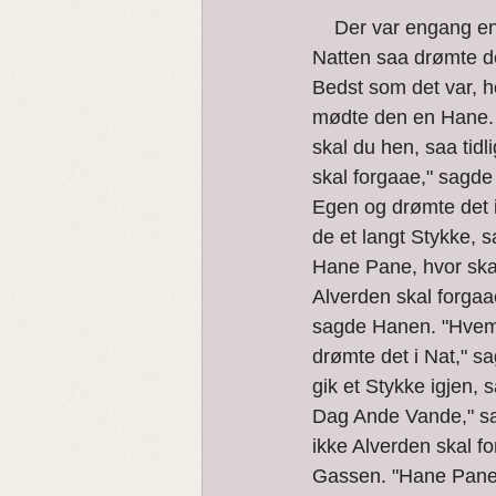
Vardøger og Trolldom
    Der var engang en Høne, som var fløiet op og havde sat sig i et Egetræ til Kvælds. Om 
Natten saa drømte de
Bedst som det var, 
mødte den en Hane.
skal du hen, saa tidl
skal forgaae," sagd
Egen og drømte det i
de et langt Stykke,
Hane Pane, hvor skal 
Alverden skal forga
sagde Hanen. "Hvem 
drømte det i Nat," s
gik et Stykke igjen
Dag Ande Vande," sagd
ikke Alverden skal 
Gassen. "Hane Pane.