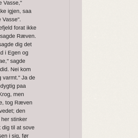
e Vasse," 
e igjen, saa 
 Vasse". 
jeld forat ikke 
" sagde Ræven. 
agde dig det 
d i Egen og 
aae," sagde 
did. Nei kom 
 varmt." Ja de 
dygtig paa 
Krog, men 
e, tog Ræven 
vedet; den 
her stinker 
ig til at sove 
 i sig, før 