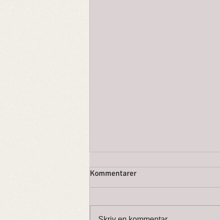
Herr Byrting og alvekvinna, 4.
Kommentarer
versjon
Oppskrift 1912 av Rikard Berge
etter Hæge Findreng, Kviteseid,
Skriv en kommentar …