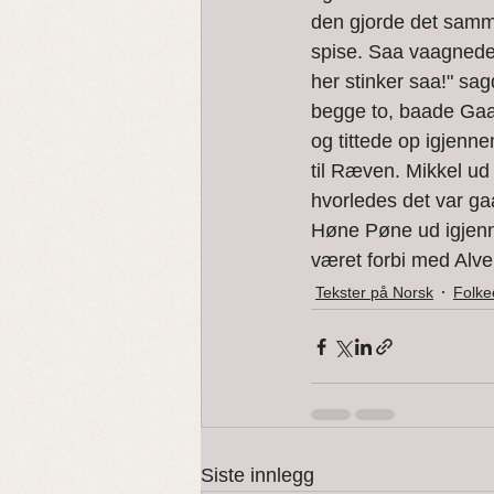
den gjorde det samme
spise. Saa vaagnede 
her stinker saa!" sa
begge to, baade Gaas
og tittede op igjenne
til Ræven. Mikkel ud
hvorledes det var g
Høne Pøne ud igjenne
været forbi med Alver
Tekster på Norsk
Folke
Siste innlegg