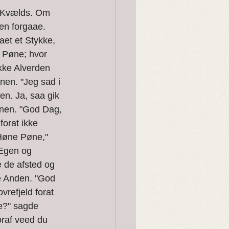
en forgaae. 
et et Stykke, 
Pøne; hvor 
ikke Alverden 
en. "Jeg sad i 
n. Ja, saa gik 
nen. "God Dag, 
forat ikke 
Høne Pøne," 
Egen og 
 de afsted og 
e Anden. "God 
refjeld forat 
e?" sagde 
raf veed du 