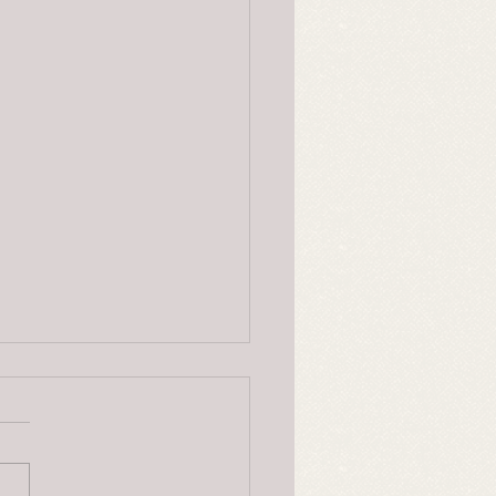
Byrting og alvekvinna, 2.
jon
rift 1840-åra av Olav
erg etter Olav Glosimot,