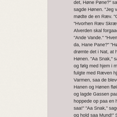
det, Høne Pøne?" sa
sagde Hønen. "Jeg v
mødte de en Ræv. "
"Hvorhen Ræv Skræv?"
Alverden skal forga
"Ande Vande." "Hvem
da, Hane Pane?" "Hø
drømte det i Nat, at 
Hønen. "Aa Snak," s
og følg med hjem i m
fulgte med Ræven hj
Varmen, saa de blev
Hanen og Hønen fløi
og lagde Gassen paa
hoppede op paa en hø
saa!" "Aa Snak," sag
og hold saa Mund!" 