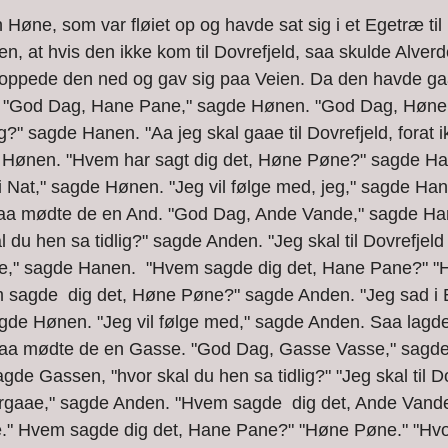
n, at hvis den ikke kom til Dovrefjeld, saa skulde Alverd
hoppede den ned og gav sig paa Veien. Da den havde gaa
 "God Dag, Hane Pane," sagde Hønen. "God Dag, Høne 
ig?" sagde Hanen. "Aa jeg skal gaae til Dovrefjeld, forat 
e Hønen. "Hvem har sagt dig det, Høne Pøne?" sagde Han
 Nat," sagde Hønen. "Jeg vil følge med, jeg," sagde Hane
 saa mødte de en And. "God Dag, Ande Vande," sagde Ha
du hen sa tidlig?" sagde Anden. "Jeg skal til Dovrefjeld 
ae," sagde Hanen.  "Hvem sagde dig det, Hane Pane?" "
sagde  dig det, Høne Pøne?" sagde Anden. "Jeg sad i 
agde Hønen. "Jeg vil følge med," sagde Anden. Saa lagde
, saa mødte de en Gasse. "God Dag, Gasse Vasse," sagd
e Gassen, "hvor skal du hen sa tidlig?" "Jeg skal til Dov
forgaae," sagde Anden. "Hvem sagde  dig det, Ande Vand
" Hvem sagde dig det, Hane Pane?" "Høne Pøne." "Hvo