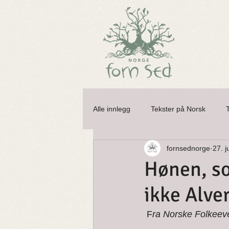
Alle innlegg
Tekster på Norsk
fornsednorge
27. j
Alver og Huldefolk
Åsgardsrei
Hønen, so
ikke Alve
Nisser og Tusser
Nøkken
 F
ra Norske Folkeev