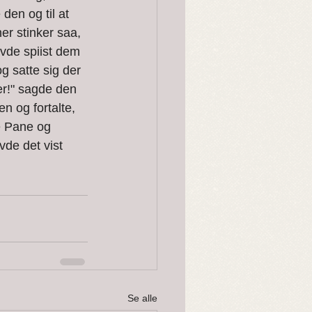
en og til at 
r stinker saa, 
vde spiist dem 
 satte sig der 
er!" sagde den 
 og fortalte, 
e Pane og 
de det vist 
Se alle