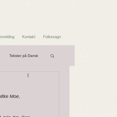
nmelding
Kontakt
Folkesagn
Tekster på Dansk
er og Ordtak
oltke Moe,  
Troll og Jotner