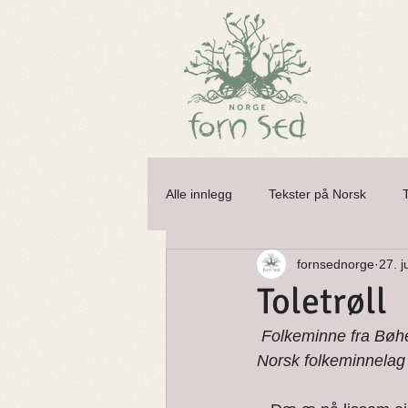
Alle innlegg
Tekster på Norsk
fornsednorge
27. j
Alver og Huldefolk
Åsgardsrei
Toletrøll
Folkeminne fra Bøher
Nisser og Tusser
Nøkken
Norsk folkeminnelag