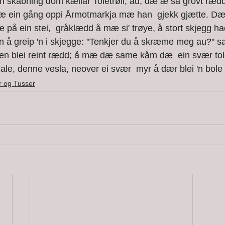
æ ein gång oppi Årmotmarkja mæ han  gjekk gjætte. Dær 
se på ein stei,  gråklædd å mæ si' trøye, å stort skjegg ha
n å greip 'n i skjegge: "Tenkjer du å skræme meg au?" sa 
utten blei reint rædd; å mæ dæ same kåm dæ  ein svær tol
, denne vesla, neover ei svær  myr å dær blei 'n bole i ei
r og Tusser