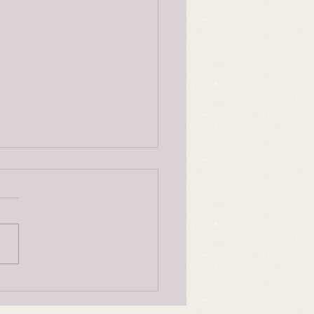
Byrting og alvekvinna, 2.
jon
rift 1840-åra av Olav
erg etter Olav Glosimot,
 Elveqvinda
eg i Byrtingens Gaard -Mæ
ber Løv -...