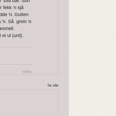
fekk 'n sjå 
dde 'n. Gutten 
'n. Så  grein 'n 
esmell. 
 ul (urd).     
Se alle