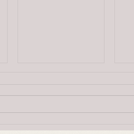
Herr Byrting og alvekvinna, 3.
Herr 
versjon
vers
Oppskrift, udatert av Sophus
Oppsk
Bugge etter Tone Marteinsdotter,
Grasb
Lårdal, Telemark. 1. Ho klappa på
Seljord, Telemark. 1.
dynni mæ finganne små -Me lindi
kom s
ber løv -...
Lindi 