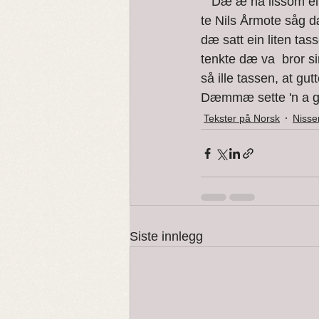
   Dæ æ nå lissom ein skabning dom kællar Toletrøll, au; dæ æ så grovt rædd  tola dæ. Son 
Vardøger og Trolldom
te Nils Årmote såg d
dæ satt ein liten tas
tenkte dæ va  bror si
så ille tassen, at g
Dæmmæ sette 'n a gale
Tekster på Norsk
Nisse
Siste innlegg