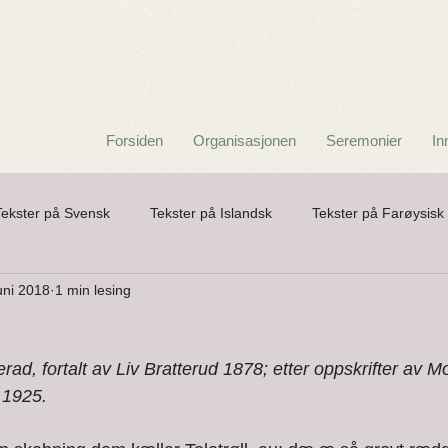
Forsiden
Organisasjonen
Seremonier
In
Tekster på Svensk
Tekster på Islandsk
Tekster på Farøysisk
uni 2018
1 min lesing
a
Barnerim
Folkeeventyr
Folkeviser og kvad
Gat
ad, fortalt av Liv Bratterud 1878; etter oppskrifter av M
Poesi
Skikk og Tru
Spøkelser
Tekster i Nørrønt
 1925.