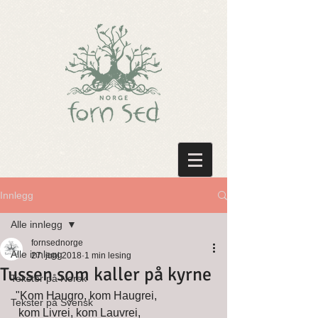
Innlegg
Alle innlegg
fornsednorge
Alle innlegg
27. juni 2018
1 min lesing
Tussen som kaller på kyrne
Tekster på Norsk
 "Kom Haugro, kom Haugrei,
Tekster på Svensk
  kom Livrei, kom Lauvrei, 