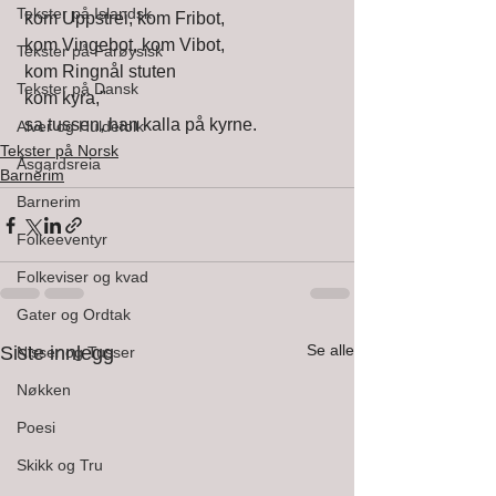
Tekster på Islandsk
 kom Uppstrei, kom Fribot, 
 kom Vingebot, kom Vibot, 
Tekster på Farøysisk
 kom Ringnål stuten 
Tekster på Dansk
 kom kyra," 
 sa tussen, han kalla på kyrne.   
Alver og Huldefolk
Tekster på Norsk
Åsgardsreia
Barnerim
Barnerim
Folkeeventyr
Folkeviser og kvad
Gater og Ordtak
Se alle
Siste innlegg
Nisser og Tusser
Nøkken
Poesi
Skikk og Tru