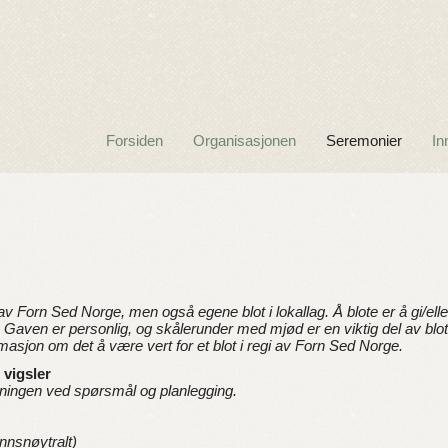
Forsiden
Organisasjonen
Seremonier
In
 av Forn Sed Norge, men også egene blot i lokallag. Å blote er å gi/eller
 Gaven er personlig, og skålerunder med mjød er en viktig del av blotet
masjon om det å være vert for et blot i regi av Forn Sed Norge.
 vigsler
reningen ved spørsmål og planlegging.
ønnsnøytralt)