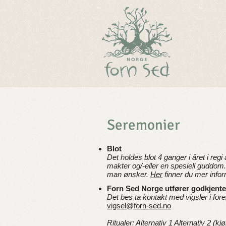
Seremonier
Blot
Det holdes blot 4 ganger i året i regi
makter og/-eller en spesiell guddom.
man ønsker.
Her
finner du mer infor
Forn Sed Norge utfører godkjente
Det bes ta kontakt med vigsler i fo
vigsel@forn-sed.no
Ritualer:
Alternativ 1
Alternativ 2 (kj