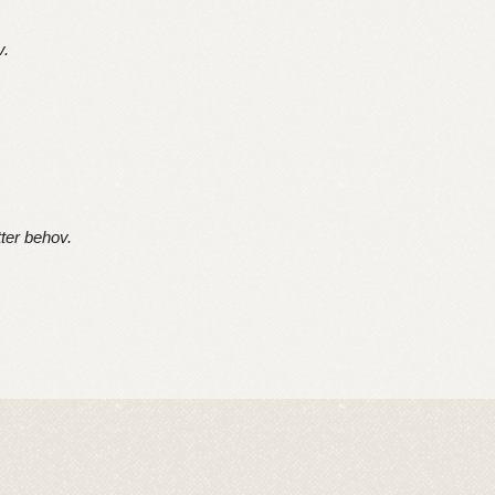
v.
tter behov.