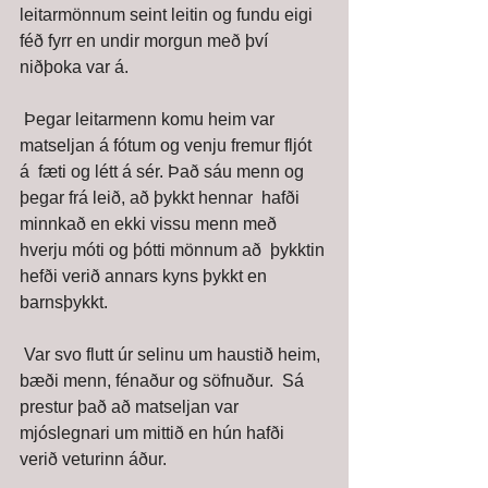
leitarmönnum seint leitin og fundu eigi 
féð fyrr en undir morgun með því  
niðþoka var á. 
 Þegar leitarmenn komu heim var 
matseljan á fótum og venju fremur fljót 
á  fæti og létt á sér. Það sáu menn og 
þegar frá leið, að þykkt hennar  hafði 
minnkað en ekki vissu menn með 
hverju móti og þótti mönnum að  þykktin 
hefði verið annars kyns þykkt en 
barnsþykkt. 
 Var svo flutt úr selinu um haustið heim, 
bæði menn, fénaður og söfnuður.  Sá 
prestur það að matseljan var 
mjóslegnari um mittið en hún hafði  
verið veturinn áður. 