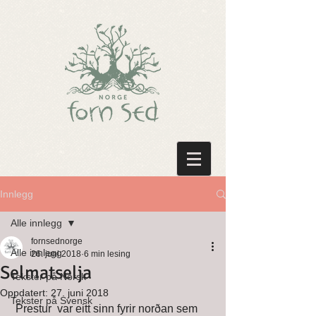
Innlegg
Alle innlegg
fornsednorge
Alle innlegg
26. juni 2018
6 min lesing
Selmatselja
Tekster på Norsk
Oppdatert:
27. juni 2018
Tekster på Svensk
 Prestur  var eitt sinn fyrir norðan sem 