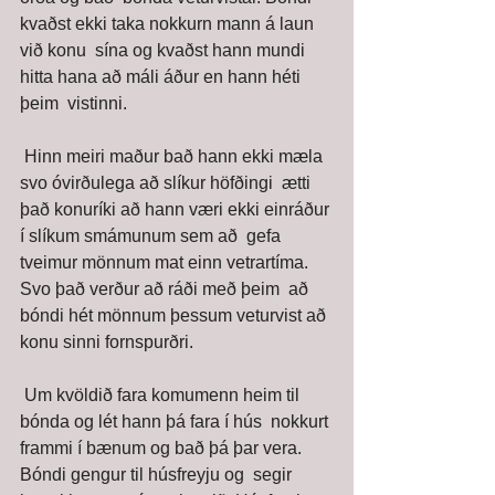
kvaðst ekki taka nokkurn mann á laun 
við konu  sína og kvaðst hann mundi 
hitta hana að máli áður en hann héti 
þeim  vistinni. 
 Hinn meiri maður bað hann ekki mæla 
svo óvirðulega að slíkur höfðingi  ætti 
það konuríki að hann væri ekki einráður 
í slíkum smámunum sem að  gefa 
tveimur mönnum mat einn vetrartíma. 
Svo það verður að ráði með þeim  að 
bóndi hét mönnum þessum veturvist að 
konu sinni fornspurðri. 
 Um kvöldið fara komumenn heim til 
bónda og lét hann þá fara í hús  nokkurt 
frammi í bænum og bað þá þar vera. 
Bóndi gengur til húsfreyju og  segir 