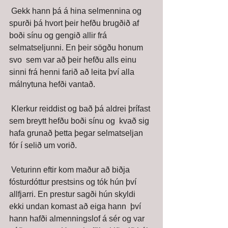
 Gekk hann þá á hina selmennina og 
spurði þá hvort þeir hefðu brugðið af  
boði sínu og gengið allir frá 
selmatseljunni. En þeir sögðu honum 
svo  sem var að þeir hefðu alls einu 
sinni frá henni farið að leita því alla  
málnytuna hefði vantað. 
 Klerkur reiddist og bað þá aldrei þrífast 
sem breytt hefðu boði sínu og  kvað sig 
hafa grunað þetta þegar selmatseljan 
fór í selið um vorið. 
 Veturinn eftir kom maður að biðja 
fósturdóttur prestsins og tók hún því  
allfjarri. En prestur sagði hún skyldi 
ekki undan komast að eiga hann  því 
hann hafði almenningslof á sér og var 