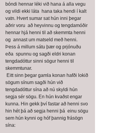
bóndi hennar léki við hana á alla vegu 
og vildi ekki láta  hana taka hendi í kalt 
vatn. Hvert sumar sat hún inni þegar 
aðrir voru  að heyvinnu og tengdamóðir 
hennar hjá henni til að skemmta henni 
og  annast um matseld með henni. 
Þess á millum sátu þær og prjónuðu 
eða  spunnu og sagði eldri konan 
tengdadóttur sinni sögur henni til  
skemmtunar. 
 Eitt sinn þegar gamla konan hafði lokið 
sögum sínum sagði hún við  
tengdadóttur sína að nú skyldi hún 
segja sér sögu. En hún kvaðst engar  
kunna. Hin gekk því fastar að henni svo 
hin hét þá að segja henni þá  einu sögu 
sem hún kynni og hóf þannig frásögn 
sína: 