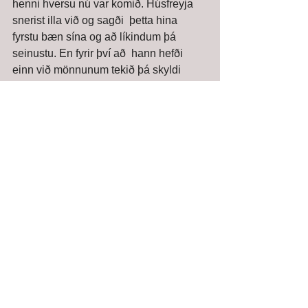
henni hversu nú var komið. Húsfreyja 
snerist illa við og sagði  þetta hina 
fyrstu bæn sína og að líkindum þá 
seinustu. En fyrir því að  hann hefði 
einn við mönnunum tekið þá skyldi 
hann og einn fyrir sjá hvað  hlytist af 
veturvist þeirra og skildu svo talið. 
 Var nú allt kyrrt þangað til húsfreyja og 
húsbóndi ætluðu til altaris um  haustið. 
Það var venja þá, sem enn er sums 
staðar á Íslandi, að þeir  sem ætla sér 
að vera til altaris ganga fyrir hvern 
mann á bænum, kyssa  þá og biðja þá 
fyrirgefningar á því sem þeir hafi þá 
styggða. Húsfreyja  hafði allt til þessa 
forðast vetursetumennina og aldrei látið 
þá sjá sig  og svo var og að þessu sinni 
að hún kvaddi þá ekki. 