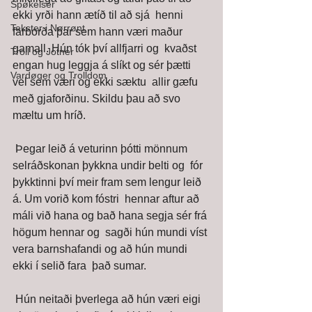
Spøkelser
ekki yrði hann ætíð til að sjá  henni 
Tekster i Nørrønt
farborða þar sem hann væri maður 
gamall. Hún tók því allfjarri og  kvaðst 
Troll og Jotner
engan hug leggja á slíkt og sér þætti 
Vardøger og Trolldom
vel sem væri og ekki sæktu  allir gæfu 
með gjaforðinu. Skildu þau að svo 
mæltu um hríð. 
 Þegar leið á veturinn þótti mönnum 
selráðskonan þykkna undir belti og  fór 
þykktinni því meir fram sem lengur leið 
á. Um vorið kom fóstri  hennar aftur að 
máli við hana og bað hana segja sér frá 
högum hennar og  sagði hún mundi víst 
vera barnshafandi og að hún mundi 
ekki í selið fara  það sumar. 
 Hún neitaði þverlega að hún væri eigi 