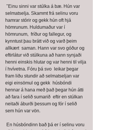
 "Einu sinni var stúlka á bæ. Hún var 
selmatselja. Skammt frá selinu voru  
hamrar stórir og gekk hún oft hjá 
hömrunum. Huldumaður var í 
hömrunum,  fríður og fallegur, og 
kynntust þau brátt við og varð þeim 
allkært  saman. Hann var svo góður og 
eftirlátur við stúlkuna að hann synjaði  
henni einskis hlutar og var henni til vilja 
í hvívetna. Fóru þá svo  leikar þegar 
fram liðu stundir að selmatseljan var 
eigi einsömul og gekk  húsbóndi 
hennar á hana með það þegar hún átti 
að fara í selið sumarið  eftir en stúlkan 
neitaði áburði þessum og fór í selið 
sem hún var vön. 
 En húsbóndinn bað þá er í selinu voru 