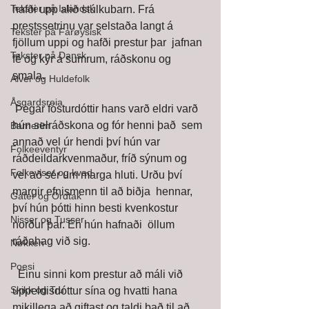
Tekster på Islandsk
hafði upp alið stúlkubarn. Frá  
prestssetrinu var selstaða langt á 
Tekster på Farøysisk
fjöllum uppi og hafði prestur þar  jafnan 
Tekster på Dansk
fé og kýr á sumrum, ráðskonu og 
smala. 
Alver og Huldefolk
Åsgardsreia
 Þegar fósturdóttir hans varð eldri varð 
hún selráðskona og fór henni það  sem 
Barnerim
annað vel úr hendi því hún var 
Folkeeventyr
ráðdeildarkvenmaður, fríð sýnum og  
Folkeviser og kvad
vel að sér um marga hluti. Urðu því 
margir efnismenn til að biðja  hennar, 
Gater og Ordtak
því hún þótti hinn besti kvenkostur 
Nisser og Tusser
norður þar. En hún hafnaði  öllum 
ráðahag við sig.
Nøkken
Poesi
  Einu sinni kom prestur að máli við 
Skikk og Tru
uppeldisdóttur sína og hvatti hana  
mikillega að giftast og taldi það til að 