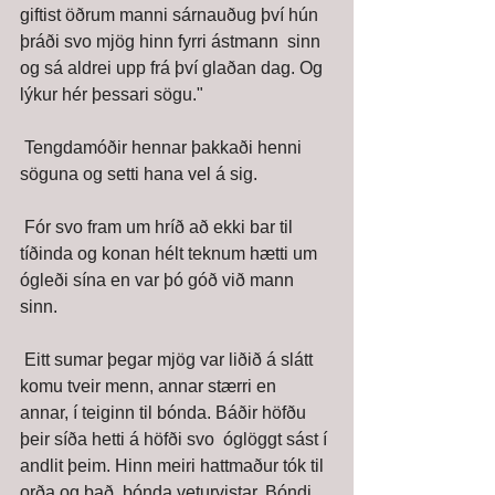
giftist öðrum manni sárnauðug því hún 
þráði svo mjög hinn fyrri ástmann  sinn 
og sá aldrei upp frá því glaðan dag. Og 
lýkur hér þessari sögu." 
 Tengdamóðir hennar þakkaði henni 
söguna og setti hana vel á sig. 
 Fór svo fram um hríð að ekki bar til 
tíðinda og konan hélt teknum hætti um 
ógleði sína en var þó góð við mann 
sinn. 
 Eitt sumar þegar mjög var liðið á slátt 
komu tveir menn, annar stærri en  
annar, í teiginn til bónda. Báðir höfðu 
þeir síða hetti á höfði svo  óglöggt sást í 
andlit þeim. Hinn meiri hattmaður tók til 
orða og bað  bónda veturvistar. Bóndi 