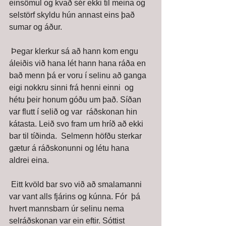
einsömul og kvað sér ekki til meina og 
selstörf skyldu hún annast eins það 
sumar og áður. 
 Þegar klerkur sá að hann kom engu 
áleiðis við hana lét hann hana ráða en  
bað menn þá er voru í selinu að ganga 
eigi nokkru sinni frá henni einni  og 
hétu þeir honum góðu um það. Síðan 
var flutt í selið og var  ráðskonan hin 
kátasta. Leið svo fram um hríð að ekki 
bar til tíðinda.  Selmenn höfðu sterkar 
gætur á ráðskonunni og létu hana 
aldrei eina. 
 Eitt kvöld bar svo við að smalamanni 
var vant alls fjárins og kúnna. Fór  þá 
hvert mannsbarn úr selinu nema 
selráðskonan var ein eftir. Sóttist  