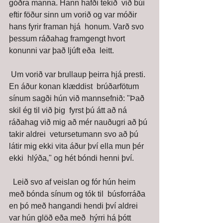
góðra manna. Hann hafði tekið  við búi 
eftir föður sinn um vorið og var móðir 
hans fyrir framan hjá  honum. Varð svo 
þessum ráðahag framgengt hvort 
konunni var það ljúft eða  leitt. 
 Um vorið var brullaup þeirra hjá presti. 
En áður konan klæddist  brúðarfötum 
sínum sagði hún við mannsefnið: "Það 
skil ég til við þig  fyrst þú átt að ná 
ráðahag við mig að mér nauðugri að þú 
takir aldrei  vetursetumann svo að þú 
látir mig ekki vita áður því ella mun þér 
ekki  hlýða," og hét bóndi henni því.
  Leið svo af veislan og fór hún heim 
með bónda sínum og tók til  búsforráða 
en þó með hangandi hendi því aldrei 
var hún glöð eða með  hýrri há þótt 