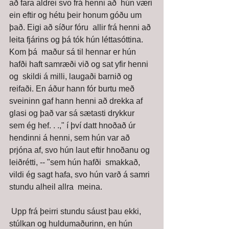
að fara aldrei svo frá henni að  hún væri 
ein eftir og hétu þeir honum góðu um 
það. Eigi að síður fóru  allir frá henni að 
leita fjárins og þá tók hún léttasóttina. 
Kom þá  maður sá til hennar er hún 
hafði haft samræði við og sat yfir henni 
og  skildi á milli, laugaði barnið og 
reifaði. En áður hann fór burtu með  
sveininn gaf hann henni að drekka af 
glasi og það var sá sætasti drykkur  
sem ég hef. . .," í því datt hnoðað úr 
hendinni á henni, sem hún var að  
prjóna af, svo hún laut eftir hnoðanu og 
leiðrétti, -- "sem hún hafði  smakkað, 
vildi ég sagt hafa, svo hún varð á samri 
stundu alheil allra  meina. 
 Upp frá þeirri stundu sáust þau ekki, 
stúlkan og huldumaðurinn, en hún  