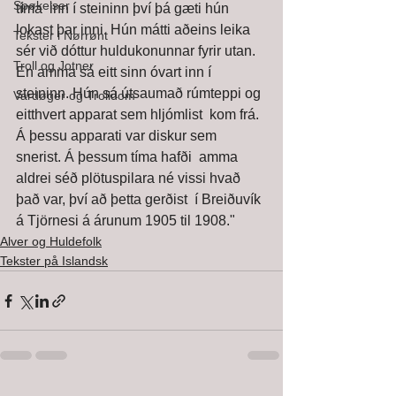
Spøkelser
tíma  inn í steininn því þá gæti hún 
lokast þar inni. Hún mátti aðeins leika  
Tekster i Nørrønt
sér við dóttur huldukonunnar fyrir utan. 
Troll og Jotner
En amma sá eitt sinn óvart inn í  
steininn. Hún sá útsaumað rúmteppi og 
Vardøger og Trolldom
eitthvert apparat sem hljómlist  kom frá. 
Á þessu apparati var diskur sem 
snerist. Á þessum tíma hafði  amma 
aldrei séð plötuspilara né vissi hvað 
það var, því að þetta gerðist  í Breiðuvík 
á Tjörnesi á árunum 1905 til 1908."  
Alver og Huldefolk
Tekster på Islandsk