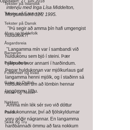
Oppdatert:
27. juni 2018
Tekster på Islandsk
intervju med Inga Lísa Middelton, 
Tekster på Farøysisk
Morgunblaðið 12/2 1995.
Tekster på Dansk
  "Þú segir að amma þín hafi umgengist 
Alver og Huldefolk
huldufólk?!" 
Åsgardsreia
 "Langamma mín var í sambandi við 
Barnerim
huldukonu sem bjó í steini. Þær  
Folkeeventyr
hjálpuðu hvor annarri í harðindum. 
Þegar huldukonan var mjólkurlaus gaf  
Folkeviser og kvad
langamma henni mjólk, og í staðinn sá 
Gater og Ordtak
huldukonan um að lömbin hennar  
langömmu lifðu. 
Nisser og Tusser
Nøkken
 Amma mín lék sér svo við dóttur 
huldukonunnar, því að fjölskyldurnar  
Poesi
voru góðir nágrannar. En langamma 
Skikk og Tru
harðbannaði ömmu að fara nokkurn 