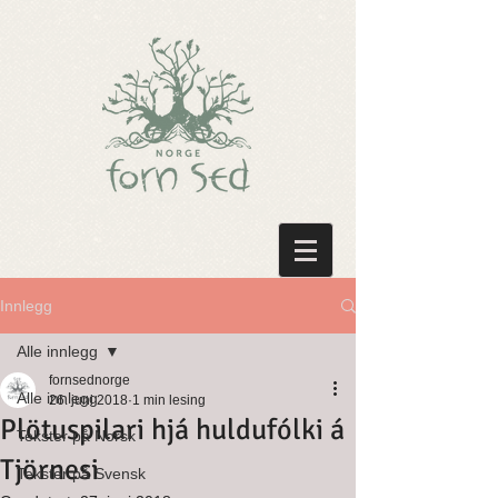
Innlegg
Alle innlegg
fornsednorge
Alle innlegg
26. juni 2018
1 min lesing
Plötuspilari hjá huldufólki á
Tekster på Norsk
Tjörnesi
Tekster på Svensk