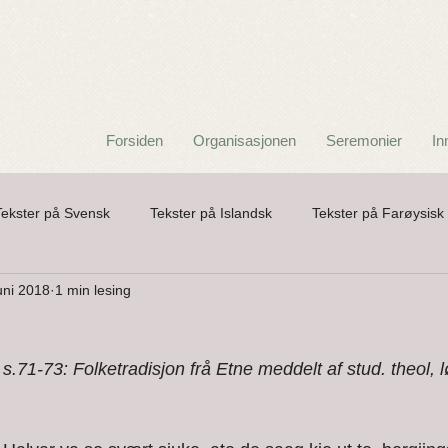
Forsiden
Organisasjonen
Seremonier
In
Tekster på Svensk
Tekster på Islandsk
Tekster på Farøysisk
uni 2018
1 min lesing
a
Barnerim
Folkeeventyr
Folkeviser og kvad
Gat
.71-73: Folketradisjon frå Etne meddelt af stud. theol, 
Poesi
Skikk og Tru
Spøkelser
Tekster i Nørrønt