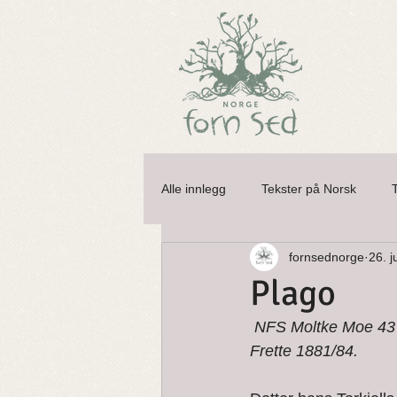
Alle innlegg
Tekster på Norsk
fornsednorge
26. j
Alver og Huldefolk
Åsgardsrei
Plago
NFS Moltke Moe 43 s
Nisser og Tusser
Nøkken
Frette 1881/84.