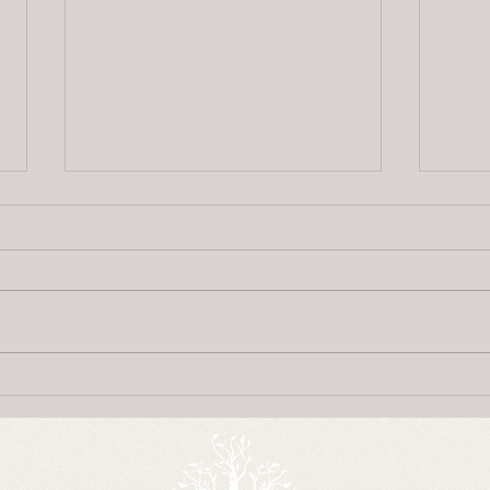
Herr Byrting og alvekvinna, 3.
Herr 
versjon
vers
Oppskrift, udatert av Sophus
Oppsk
Bugge etter Tone Marteinsdotter,
Grasb
Lårdal, Telemark. 1. Ho klappa på
Seljord, Telemark. 1.
dynni mæ finganne små -Me lindi
kom s
ber løv -...
Lindi 