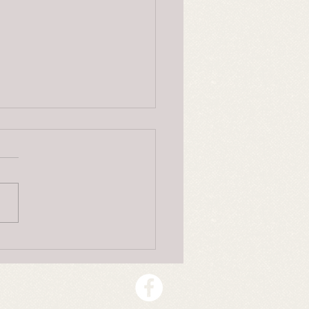
Byrting og alvekvinna, 2.
jon
rift 1840-åra av Olav
erg etter Olav Glosimot,
 Elveqvinda
eg i Byrtingens Gaard -Mæ
ber Løv -...