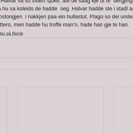
-Halvar va so svært sjuke, ate de saag kje ut te  bergjings
aa hu sa koleids de hadde  seg. Halvar hadde ste i stadl 
pstongjen  i nakkjen paa ein hullastut. Plago so dei unde
 dottero, men hadde hu troffe man’n, hade han gje te han.  
ter på Norsk