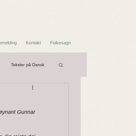
nmelding
Kontakt
Folkesagn
Tekster på Dansk
er og Ordtak
løynant Gunnar 
Troll og Jotner