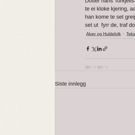
Dotter hans Torkjells
Vardøger og Trolldom
te ei kloke kjering, 
han kome te set grei
set ut  fyrr de, traf
Alver og Huldefolk
Teks
Siste innlegg