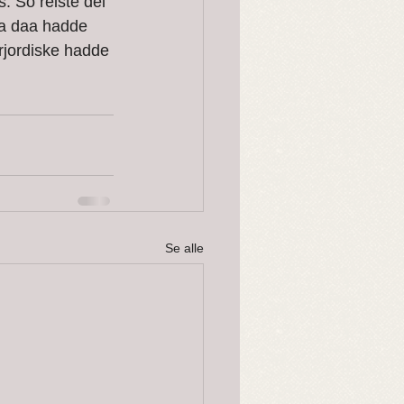
. So reiste dei 
aa daa hadde 
rjordiske hadde 
Se alle