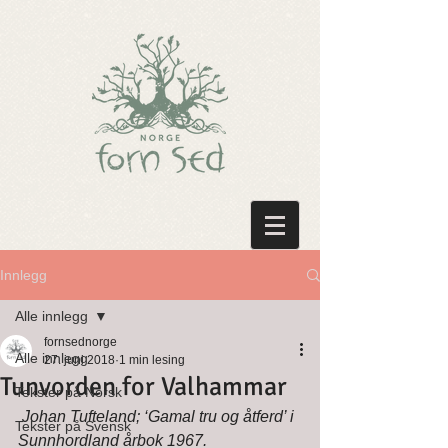
Innlegg
Alle innlegg
fornsednorge
Alle innlegg
27. juni 2018
1 min lesing
Tunvorden for Valhammar
Tekster på Norsk
Johan Tufteland; ‘Gamal tru og åtferd’ i 
Tekster på Svensk
Sunnhordland årbok 1967.