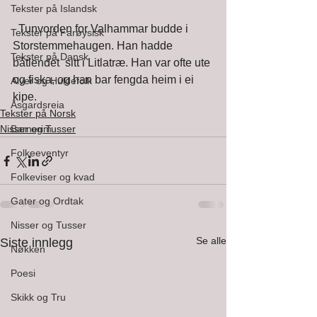
Tekster på Islandsk
  Tunvorden for Valhammar budde i 
Tekster på Farøysisk
Storstemmehaugen. Han hadde 
Tekster på Dansk
båtlendet  sitt i Litlatræ. Han var ofte ute 
og fiska, og han bar fengda heim i ei  
Alver og Huldefolk
kipe. 
Åsgardsreia
Tekster på Norsk
Nisser og Tusser
Barnerim
Folkeeventyr
Folkeviser og kvad
Gater og Ordtak
Nisser og Tusser
Se alle
Siste innlegg
Nøkken
Poesi
Skikk og Tru