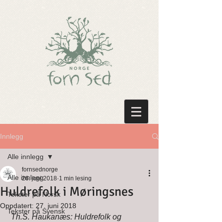
Innlegg
Alle innlegg
fornsednorge
Alle innlegg
26. juni 2018
1 min lesing
Huldrefolk i Møringsnes
Tekster på Norsk
Oppdatert:
27. juni 2018
Tekster på Svensk
Th.S. Haukanæs: Huldrefolk og 