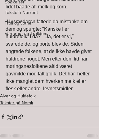
Spøkelser
lidet baade af  melk og korn. 
Tekster i Nørrønt
 Husmoderen fattede da mistanke om 
Troll og Jotner
dem og spurgte: "Kanske I er  
Vardøger og Trolldom
huldrefolk, I da?" "Ja, det er vi," 
svarede de, og borte blev de. Siden  
angrede folkene, at de ikke havde givet 
huldrene noget. Men efter den  tid har 
møringsnesfolkene altid været 
gavmilde mod fattigfolk. Det har  heller 
ikke manglet dem hverken melk eller 
flesk eller andre  levnetsmidler.   
Alver og Huldefolk
Tekster på Norsk