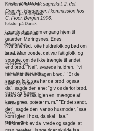
Tekster på Islandsk
Kristenfolk. Norsk sagnskat. 2. del. 
Granvin, Hardanger. I kommission hos 
Tekster på Farøysisk
C. Floor, Bergen 1906.
Tekster på Dansk
I gamle dage kom engang hjem til 
Alver og Huldefolk
gaarden Møringsnes, Enes, 
Åsgardsreia
Kvindherred,  otte huldrefolk og bad om 
brød. Man troede, det var fattigfolk, og  
Barnerim
spurgte, om de ikke trængte til andet 
Folkeeventyr
end brød. "Nei", svarede huldren,  "vi 
Folkeviser og kvad
har alt andet undtagen brød." "Er de 
saapas folk, saa har de brød  ogsaa 
Gater og Ordtak
da", sagde den ene; "giv os derfor brød, 
Nisser og Tusser
saa skal de faa igjen en  mængde af 
korn, græs, poteter m. m." "Er det sandt, 
Nøkken
det", sagde den  vantro husmoder, "saa 
Poesi
kom igjen i høst, da skal I faa." 
Skikk og Tru
Huldrene blev da  vrede og sagde, at 
man herefter i lange tider skulde faa 