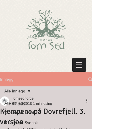
Innlegg
Alle innlegg
fornsednorge
Alle innlegg
29. juli 2018
1 min lesing
Kjempene på Dovrefjell. 3.
Tekster på Norsk
versjon
Tekster på Svensk