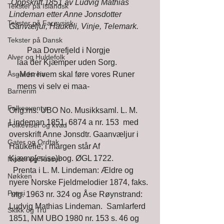
Oppskrift 1851 av Ludvig Mathias 
Tekster på Islandsk
Lindeman etter Anne Jonsdotter 
Tekster på Farøysisk
Gånvæljur, Haukeli, Vinje, Telemark. 
Tekster på Dansk
         Paa Dovrefjeld i Norgje 
Alver og Huldefolk
    laa der Kjæmper uden Sorg. 
Åsgardsreia
    -Men hvem skal føre vores Runer 
    mens vi selv ei maa- 
Barnerim
Folkeeventyr
Orig.ms. UBO No. Musikksaml. L. M. 
Lindeman 1851, 6874 a nr. 153  med 
Folkeviser og kvad
overskrift Anne Jonsdtr. Gaanvæljur i 
Gater og Ordtak
Haukelie; i margen står Af  
Kjæmp[evise)bog. ØGL 1722. 
Nisser og Tusser
  Prenta i L. M. Lindeman: Ældre og 
Nøkken
nyere Norske Fjeldmelodier 1874, faks. 
Poesi
 utg. 1963 nr. 324 og Åse Røynstrand: 
Ludvig Mathias Lindeman.  Samlarferd 
Skikk og Tru
1851, NM UBO 1980 nr. 153 s. 46 og 