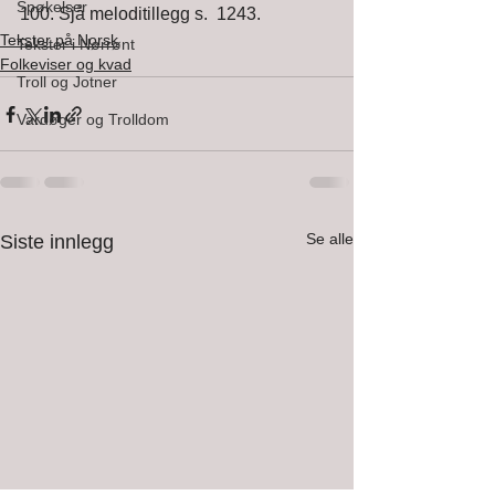
Spøkelser
100. Sjå meloditillegg s.  1243. 
Tekster på Norsk
Tekster i Nørrønt
Folkeviser og kvad
Troll og Jotner
Vardøger og Trolldom
Se alle
Siste innlegg