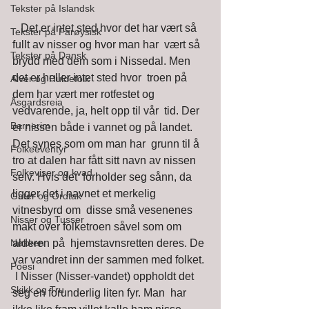
Tekster på Islandsk
   Det er intet sted hvor det har vært så 
Tekster på Farøysisk
fullt av nisser og hvor man har  vært så 
Tekster på Dansk
brydd med dem som i Nissedal. Men 
det er heller intet sted hvor  troen på 
Alver og Huldefolk
dem har vært mer rotfestet og 
Åsgardsreia
vedvarende, ja, helt opp til vår  tid. Der 
Barnerim
er nissen både i vannet og på landet. 
Det synes som om man har  grunn til å 
Folkeeventyr
tro at dalen har fått sitt navn av nissen 
Folkeviser og kvad
selv. Hvis det  forholder seg sånn, da 
ligger det i navnet et merkelig 
Gater og Ordtak
vitnesbyrd om  disse små vesenenes 
Nisser og Tusser
makt over folketroen såvel som om 
Nøkken
alderen på  hjemstavnsretten deres. De 
var vandret inn der sammen med folket. 
Poesi
 I Nisser (Nisser-vandet) oppholdt det 
Skikk og Tru
seg en forunderlig liten fyr. Man  har 