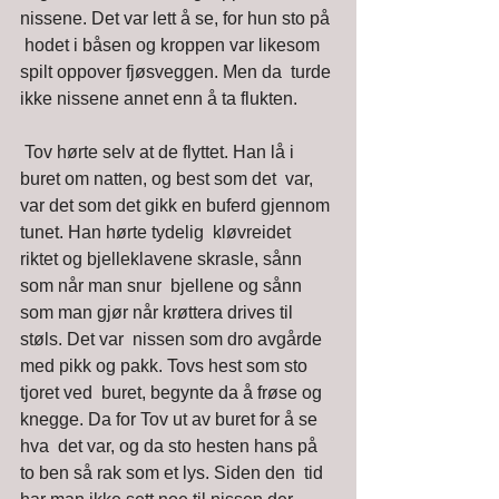
nissene. Det var lett å se, for hun sto på 
 hodet i båsen og kroppen var likesom 
spilt oppover fjøsveggen. Men da  turde 
ikke nissene annet enn å ta flukten. 
 Tov hørte selv at de flyttet. Han lå i 
buret om natten, og best som det  var, 
var det som det gikk en buferd gjennom 
tunet. Han hørte tydelig  kløvreidet 
riktet og bjelleklavene skrasle, sånn 
som når man snur  bjellene og sånn 
som man gjør når krøttera drives til 
støls. Det var  nissen som dro avgårde 
med pikk og pakk. Tovs hest som sto 
tjoret ved  buret, begynte da å frøse og 
knegge. Da for Tov ut av buret for å se 
hva  det var, og da sto hesten hans på 
to ben så rak som et lys. Siden den  tid 