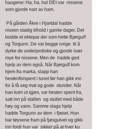
haugene: Ha, ha, ha! DEt var  nissene 
som gjorde narr av ham. 
 På gården Åkre i Hjartdal hadde 
nissen stadig tilhold i gamle dager. Det  
bodde et ektepar der som hette Bjørgulf 
og Torgunn. De var begge ivrige  til å 
dyrke de underjordiske og gjorde især 
mye for nissene. Men de  hadde god 
hjelp av dem også. Når Bjørgulf kom 
hjem fra marka, slapp han  
hestenforspent i tunet før han gikk inn 
for å få seg mat og gode  stunder. Når 
han kom ut igjen, var hesten spent fra, 
satt inn på stallen  og stullet med både 
høy og vann. Samme slags hjelp 
hadde Torgunn av dem  i fjøset. Hun 
bar tøysene fram på fjøsgulvet og gikk 
inn fordi hun var  sikker på at hver ku 