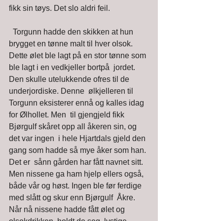
fikk sin tøys. Det slo aldri feil.
  Torgunn hadde den skikken at hun 
brygget en tønne malt til hver olsok.  
Dette ølet ble lagt på en stor tønne som 
ble lagt i en vedkjeller bortpå  jordet. 
Den skulle utelukkende ofres til de 
underjordiske. Denne  ølkjelleren til 
Torgunn eksisterer ennå og kalles idag 
for Ølhollet. Men  til gjengjeld fikk 
Bjørgulf skåret opp all åkeren sin, og 
det var ingen  i hele Hjartdals gjeld den 
gang som hadde så mye åker som han. 
Det er  sånn gården har fått navnet sitt. 
Men nissene ga ham hjelp ellers også,  
både vår og høst. Ingen ble før ferdige 
med slått og skur enn Bjørgulf  Åkre. 
Når nå nissene hadde fått ølet og 