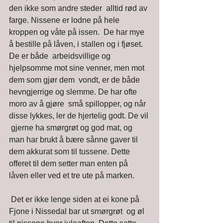
den ikke som andre steder  alltid rød av 
farge. Nissene er lodne på hele 
kroppen og våte på issen.  De har mye 
å bestille på låven, i stallen og i fjøset. 
De er både  arbeidsvillige og 
hjelpsomme mot sine venner, men mot 
dem som gjør dem  vondt, er de både 
hevngjerrige og slemme. De har ofte 
moro av å gjøre  små spillopper, og når 
disse lykkes, ler de hjertelig godt. De vil 
 gjerne ha smørgrøt og god mat, og 
man har brukt å bære sånne gaver til  
dem akkurat som til tussene. Dette 
offeret til dem setter man enten på  
låven eller ved et tre ute på marken. 
 Det er ikke lenge siden at ei kone på 
Fjone i Nissedal bar ut smørgrøt  og øl 