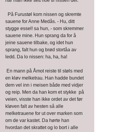
har man ikke sett noe til nissen der.
  På Furustøl kom nissen og skremte 
sauene for Anne Medås. - Hu, ditt  
stygge essel! sa hun, - som skremmer 
sauene mine. Hun sprang da for å  
jeine sauene tilbake, og idet hun 
sprang, falt hun og brød stortåa av  
ledd. Da lo nissen: ha, ha, ha! 
 En mann på Åmot reiste til støls med 
en kløv melketrau. Han hadde bundet  
dem vel inn i meisen både med vidjer 
og reip. Men da han kom et stykke  på 
veien, visste han ikke ordet av det før 
kløven falt av hesten så alle  
melketrauene for ut over marken som 
om de var kastet. Da hørte han  
hvordan det skrattet og lo bort i alle 