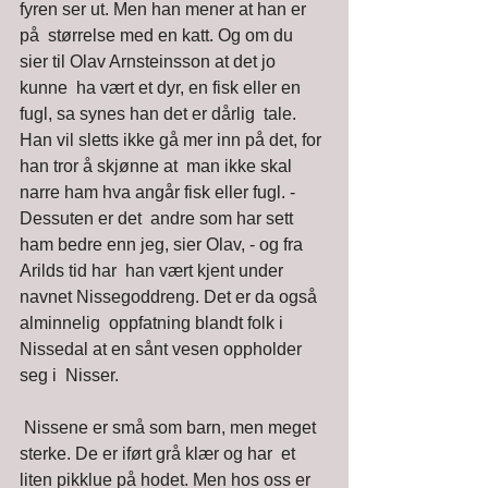
fyren ser ut. Men han mener at han er 
på  størrelse med en katt. Og om du 
sier til Olav Arnsteinsson at det jo  
kunne  ha vært et dyr, en fisk eller en 
fugl, sa synes han det er dårlig  tale. 
Han vil sletts ikke gå mer inn på det, for 
han tror å skjønne at  man ikke skal 
narre ham hva angår fisk eller fugl. - 
Dessuten er det  andre som har sett 
ham bedre enn jeg, sier Olav, - og fra 
Arilds tid har  han vært kjent under 
navnet Nissegoddreng. Det er da også 
alminnelig  oppfatning blandt folk i 
Nissedal at en sånt vesen oppholder 
seg i  Nisser. 
 Nissene er små som barn, men meget 
sterke. De er iført grå klær og har  et 
liten pikklue på hodet. Men hos oss er 