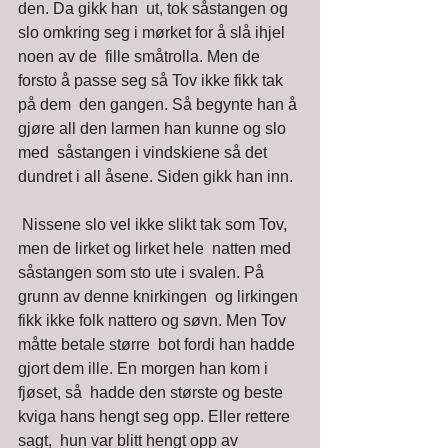
den. Da gikk han  ut, tok såstangen og 
slo omkring seg i mørket for å slå ihjel 
noen av de  fille småtrolla. Men de 
forsto å passe seg så Tov ikke fikk tak 
på dem  den gangen. Så begynte han å 
gjøre all den larmen han kunne og slo 
med  såstangen i vindskiene så det 
dundret i all åsene. Siden gikk han inn. 
 Nissene slo vel ikke slikt tak som Tov, 
men de lirket og lirket hele  natten med 
såstangen som sto ute i svalen. På 
grunn av denne knirkingen  og lirkingen 
fikk ikke folk nattero og søvn. Men Tov 
måtte betale større  bot fordi han hadde 
gjort dem ille. En morgen han kom i 
fjøset, så  hadde den største og beste 
kviga hans hengt seg opp. Eller rettere 
sagt,  hun var blitt hengt opp av 