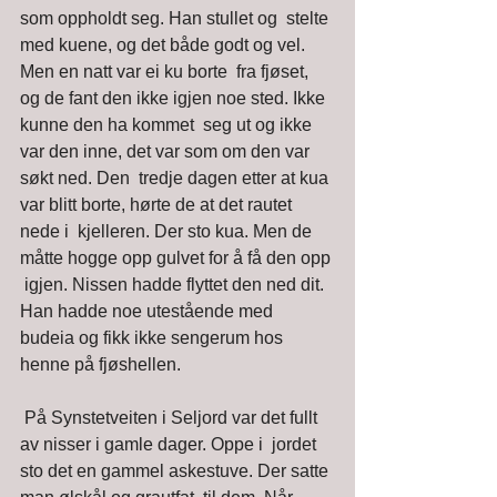
som oppholdt seg. Han stullet og  stelte 
med kuene, og det både godt og vel. 
Men en natt var ei ku borte  fra fjøset, 
og de fant den ikke igjen noe sted. Ikke 
kunne den ha kommet  seg ut og ikke 
var den inne, det var som om den var 
søkt ned. Den  tredje dagen etter at kua 
var blitt borte, hørte de at det rautet 
nede i  kjelleren. Der sto kua. Men de 
måtte hogge opp gulvet for å få den opp 
 igjen. Nissen hadde flyttet den ned dit. 
Han hadde noe utestående med  
budeia og fikk ikke sengerum hos 
henne på fjøshellen. 
 På Synstetveiten i Seljord var det fullt 
av nisser i gamle dager. Oppe i  jordet 
sto det en gammel askestuve. Der satte 