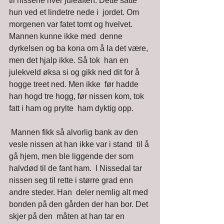
til nissene hver juleaften. Dette satte 
hun ved et lindetre nede i  jordet. Om 
morgenen var fatet tomt og hvelvet. 
Mannen kunne ikke med  denne 
dyrkelsen og ba kona om å la det være, 
men det hjalp ikke. Så tok  han en 
julekveld øksa si og gikk ned dit for å 
hogge treet ned. Men ikke  før hadde 
han hogd tre hogg, før nissen kom, tok 
fatt i ham og prylte  ham dyktig opp. 
 Mannen fikk så alvorlig bank av den 
vesle nissen at han ikke var i stand  til å 
gå hjem, men ble liggende der som 
halvdød til de fant ham.  I Nissedal tar 
nissen seg til rette i større grad enn 
andre steder. Han  deler nemlig alt med 
bonden på den gården der han bor. Det 
skjer på den  måten at han tar en 