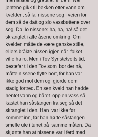
man ølskål og grautfat  til dem. Når 
jentene gikk til bekken etter vann om 
kvelden, så la  nissene seg i veien for 
dem så de datt og slo vassbøttene over 
seg. Da  lo nissene: ha, ha, ha! så det 
skranglet i alle åsene omkring. Om  
kvelden måtte de være ganske stille, 
ellers bråkte nissen igjen når  folket 
ville ha ro. Men i Tov Synstetveits tid, 
bestefar til den Tov som  bor der nå, 
måtte nissene flytte bort, for han var 
ikke god mot dem og  gjorde dem 
stadig fortred. En sen kveld han hadde 
hentet vann og båret  opp en vass-så, 
kastet han såstangen fra seg så det 
skranglet i den. Han  var ikke før 
kommet inn, før han hørte såstangen 
smelle ute i tunet på  samme måten. Da 
skjønte han at nissene var i ferd med 