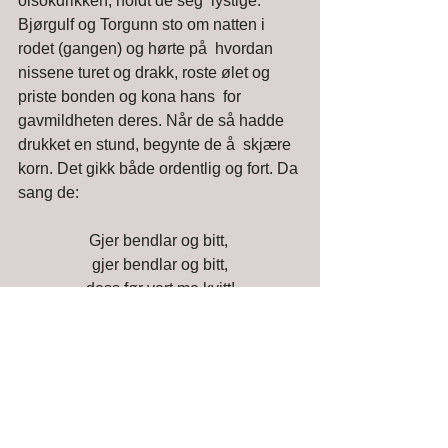
olsokdrikken, holdt de seg  lystige. 
Bjørgulf og Torgunn sto om natten i 
rodet (gangen) og hørte på  hvordan 
nissene turet og drakk, roste ølet og 
priste bonden og kona hans  for 
gavmildheten deres. Når de så hadde 
drukket en stund, begynte de å  skjære 
korn. Det gikk både ordentlig og fort. Da 
sang de: 
Gjer bendlar og bitt, 
 gjer bendlar og bitt, 
 dess før vert me kvitt! 
 Tru tunna vil renne, 
 tru tunna vil renne, 
 til halmen skal brenne! 
 og sånn gikk det hele natten til åkeren 
var skåret. De følgende dagene  hadde 