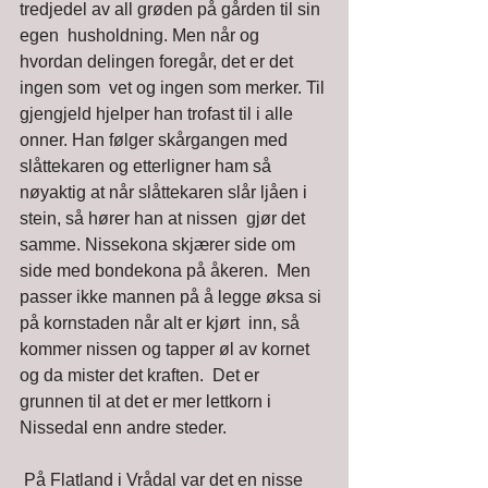
tredjedel av all grøden på gården til sin 
egen  husholdning. Men når og 
hvordan delingen foregår, det er det 
ingen som  vet og ingen som merker. Til 
gjengjeld hjelper han trofast til i alle  
onner. Han følger skårgangen med 
slåttekaren og etterligner ham så  
nøyaktig at når slåttekaren slår ljåen i 
stein, så hører han at nissen  gjør det 
samme. Nissekona skjærer side om 
side med bondekona på åkeren.  Men 
passer ikke mannen på å legge øksa si 
på kornstaden når alt er kjørt  inn, så 
kommer nissen og tapper øl av kornet 
og da mister det kraften.  Det er 
grunnen til at det er mer lettkorn i 
Nissedal enn andre steder. 
 På Flatland i Vrådal var det en nisse 