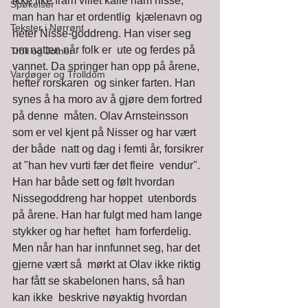
ikke like fram villet kalle ham nisse, 
Spøkelser
man han har et ordentlig  kjælenavn og 
Tekster i Nørrønt
heter Nisse-goddreng. Han viser seg 
om natten når folk er  ute og ferdes på 
Troll og Jotner
vannet. Da springer han opp på årene, 
Vardøger og Trolldom
hefter rorskaren  og sinker farten. Han 
synes å ha moro av å gjøre dem fortred 
på denne  måten. Olav Arnsteinsson 
som er vel kjent på Nisser og har vært 
der både  natt og dag i femti år, forsikrer 
at "han hev vurti fær det fleire  vendur". 
Han har både sett og følt hvordan 
Nissegoddreng har hoppet  utenbords 
på årene. Han har fulgt med ham lange 
stykker og har heftet  ham forferdelig. 
Men når han har innfunnet seg, har det 
gjerne vært så  mørkt at Olav ikke riktig 
har fått se skabelonen hans, så han 
kan ikke  beskrive nøyaktig hvordan 